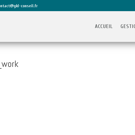
ontact@gkl-conseil.fr
ACCUEIL
GESTI
_work